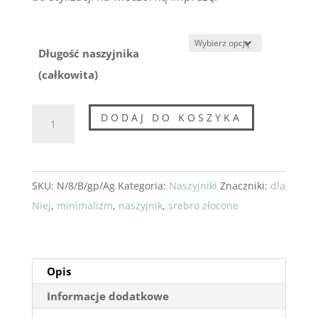
Długość naszyjnika
(całkowita)
ilość
DODAJ DO KOSZYKA
Naszyjnik
ze
srebra:
SKU:
N/8/B/gp/Ag
Kategoria:
Naszyjniki
Znaczniki:
dla
KółkoKrzyżyk
Niej
,
minimalizm
,
naszyjnik
,
srebro złocone
Opis
Informacje dodatkowe