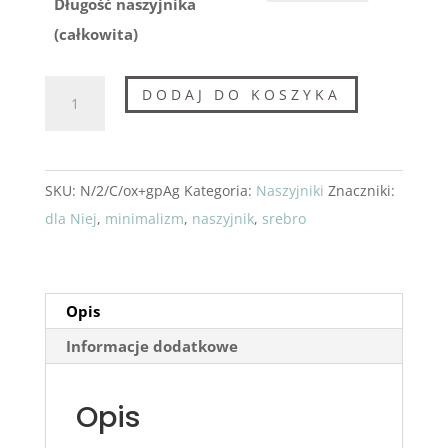
Długość naszyjnika
(całkowita)
ilość
DODAJ DO KOSZYKA
Naszyjnik
ze
srebra:
SKU:
N/2/C/ox+gpAg
Kategoria:
Naszyjniki
Znaczniki:
linki
dla Niej
,
minimalizm
,
naszyjnik
,
srebro
Opis
Informacje dodatkowe
Opis