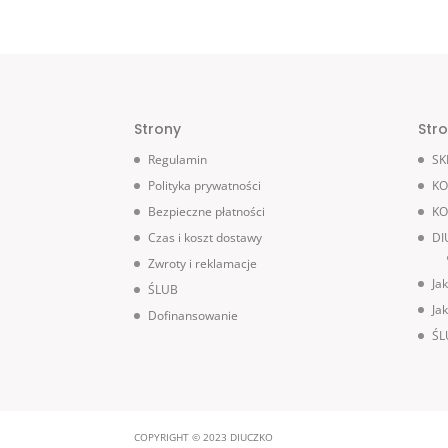
Strony
Str
Regulamin
SK
Polityka prywatności
KO
Bezpieczne płatności
KO
Czas i koszt dostawy
DI
Zwroty i reklamacje
Ja
ŚLUB
Ja
Dofinansowanie
ŚL
COPYRIGHT © 2023 DIUCZKO