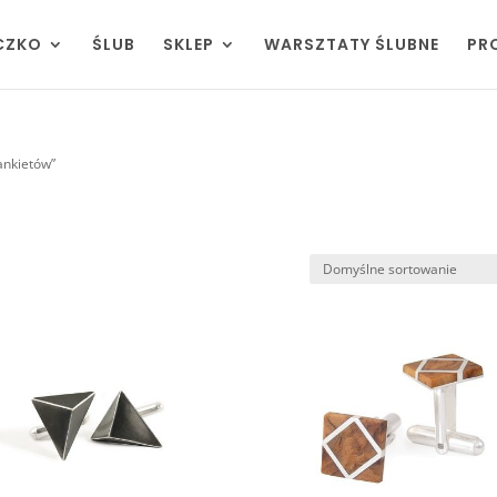
CZKO
ŚLUB
SKLEP
WARSZTATY ŚLUBNE
PR
ankietów”