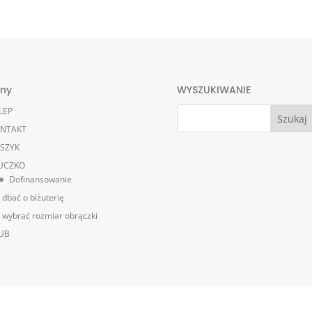
ony
WYSZUKIWANIE
LEP
NTAKT
SZYK
UCZKO
Dofinansowanie
k dbać o biżuterię
k wybrać rozmiar obrączki
UB