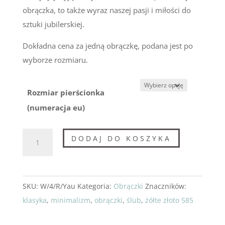
obrączka, to także wyraz naszej pasji i miłości do
sztuki jubilerskiej.
Dokładna cena za jedną obrączkę, podana jest po
wyborze rozmiaru.
Rozmiar pierścionka
(numeracja eu)
ilość
DODAJ DO KOSZYKA
Obrączka
,,Minimalizm"
podwójna
SKU:
W/4/R/Yau
Kategoria:
Obrączki
Znaczników:
klasyka
,
minimalizm
,
obrączki
,
ślub
,
żółte złoto 585