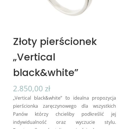
Złoty pierścionek
„Vertical
black&white”
2.850,00
zł
t
Vertical black&white”
o idealna propozycja
„
pierścionka zaręczynowego dla wszystkich
Panów którzy chcieliby podkreślić jej
indywidualność oraz wyczucie stylu.