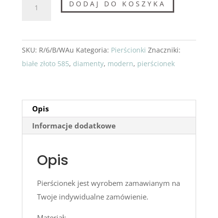
ilość
DODAJ DO KOSZYKA
Złoty
pierścionek
"Vertical
SKU:
R/6/B/WAu
Kategoria:
Pierścionki
Znaczniki:
black&white"
białe złoto 585
,
diamenty
,
modern
,
pierścionek
Opis
Informacje dodatkowe
Opis
Pierścionek jest wyrobem zamawianym na
Twoje indywidualne zamówienie.
Materiał: