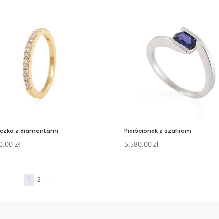
czka z diamentami
Pierścionek z szafirem
0,00
zł
5.580,00
zł
1
2
→