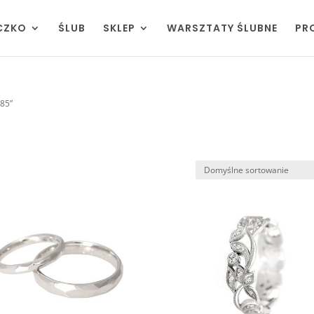
CZKO
ŚLUB
SKLEP
WARSZTATY ŚLUBNE
PR
585”