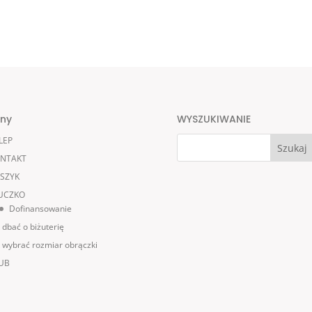
ony
WYSZUKIWANIE
LEP
NTAKT
SZYK
UCZKO
Dofinansowanie
k dbać o biżuterię
k wybrać rozmiar obrączki
UB