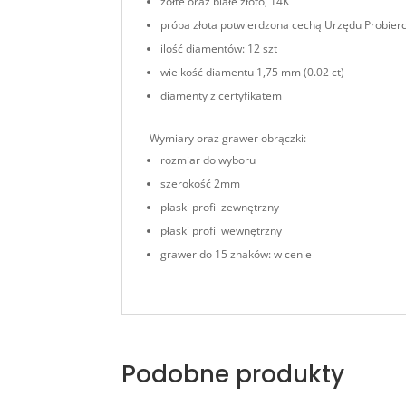
żółte oraz białe złoto, 14K
próba złota potwierdzona cechą Urzędu Probier
ilość diamentów: 12 szt
wielkość diamentu 1,75 mm (0.02 ct)
diamenty z certyfikatem
Wymiary oraz grawer obrączki:
rozmiar do wyboru
szerokość 2mm
płaski profil zewnętrzny
płaski profil wewnętrzny
grawer do 15 znaków: w cenie
Podobne produkty