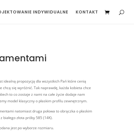
OJEKTOWANIE INDYWIDUALNE
KONTAKT
diamentami
 idealną propozycją dla wszystkich Pań które cenią
re chcą się wyróżnić. Tak naprawdę, każda kobieta chce
 Niech to co zostaje z nami na całe życie dodaje nam
emy model klasyczny o płaskim profilu zewnętrznym.
mentami natomiast druga połowa to obrączka o płaskim
z białego złota próby 585 (14K).
odana jest po wyborze rozmiaru.