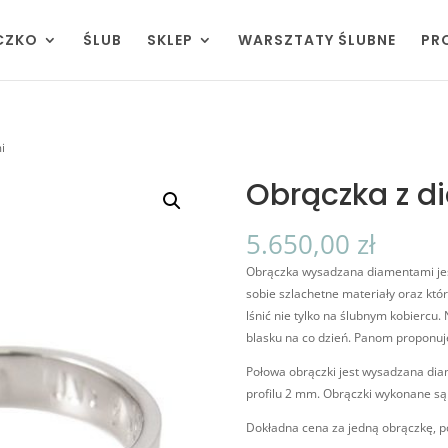
CZKO
ŚLUB
SKLEP
WARSZTATY ŚLUBNE
PR
i
Obrączka z 
5.650,00
zł
Obrączka wysadzana diamentami jest
sobie szlachetne materiały oraz któ
lśnić nie tylko na ślubnym kobiercu.
blasku na co dzień. Panom proponuj
Połowa obrączki jest wysadzana dia
profilu 2 mm. Obrączki wykonane są 
Dokładna cena za jedną obrączkę, p