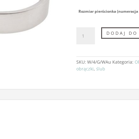
Rozmiar pierścionka (numeracja 
ilość
DODAJ DO
Obrączka
z
diamentami
SKU:
W/4/G/WAu
Kategoria:
O
obrączki
,
ślub