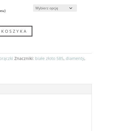
eu)
 KOSZYKA
brączki
Znaczniki:
białe złoto 585
,
diamenty
,